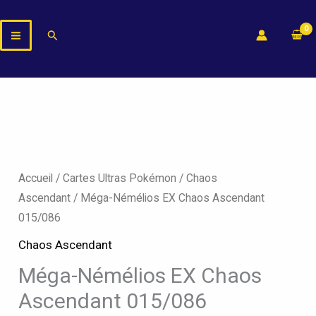
Aller
au
Rechercher
contenu
quantité
de
Méga-
Accueil
/
Cartes Ultras Pokémon
/
Chaos
Némélios
Ascendant
/ Méga-Némélios EX Chaos Ascendant
EX
015/086
Chaos
Chaos Ascendant
Ascendant
Méga-Némélios EX Chaos
015/086
Ascendant 015/086