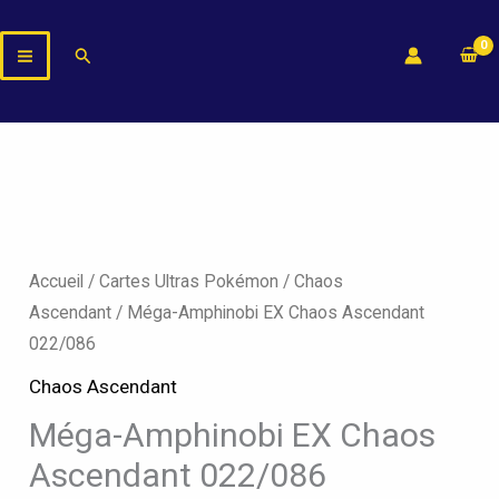
Aller
au
Rechercher
contenu
quantité
de
Méga-
Accueil
/
Cartes Ultras Pokémon
/
Chaos
Amphinobi
Ascendant
/ Méga-Amphinobi EX Chaos Ascendant
EX
022/086
Chaos
Chaos Ascendant
Ascendant
Méga-Amphinobi EX Chaos
022/086
Ascendant 022/086