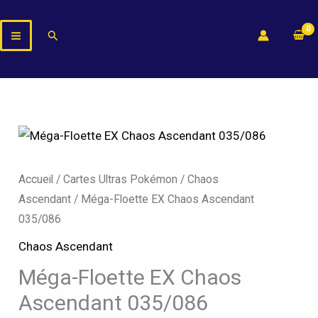
Aller
au
Rechercher
contenu
quantité
de
Méga-
Accueil
/
Cartes Ultras Pokémon
/
Chaos
Floette
Ascendant
/ Méga-Floette EX Chaos Ascendant
EX
035/086
Chaos
Chaos Ascendant
Ascendant
Méga-Floette EX Chaos
035/086
Ascendant 035/086