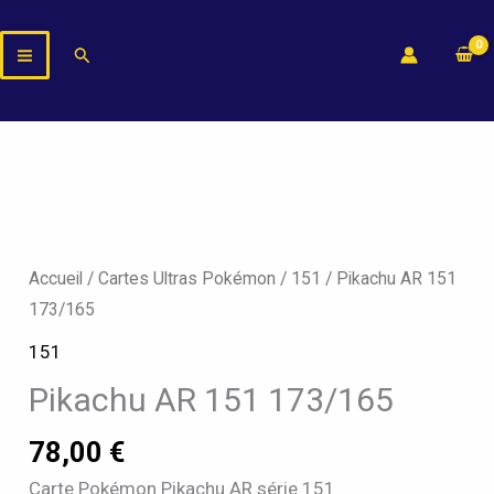
Aller
au
Rechercher
contenu
Accueil
/
Cartes Ultras Pokémon
/
151
/ Pikachu AR 151
173/165
151
Pikachu AR 151 173/165
78,00
€
Carte Pokémon Pikachu AR série 151