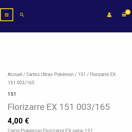
Aller
au
Rechercher
contenu
quantité
de
Florizarre
Accueil
/
Cartes Ultras Pokémon
/
151
/ Florizarre EX
EX
151 003/165
151
151
003/165
Florizarre EX 151 003/165
4,00
€
Carte Pokémon Florizarre EX série 151