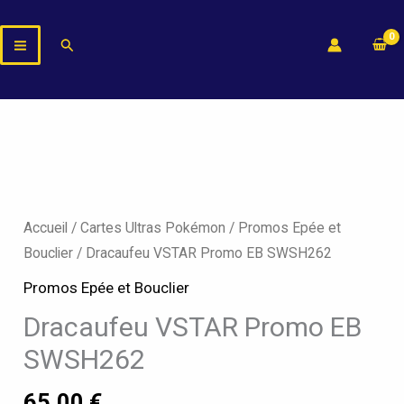
Aller
au
Rechercher
contenu
Accueil
/
Cartes Ultras Pokémon
/
Promos Epée et
Bouclier
/ Dracaufeu VSTAR Promo EB SWSH262
Promos Epée et Bouclier
Dracaufeu VSTAR Promo EB
SWSH262
65,00
€