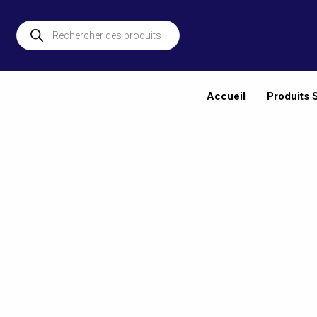
Aller
au
Recherche
de
contenu
produits
Accueil
Produits 