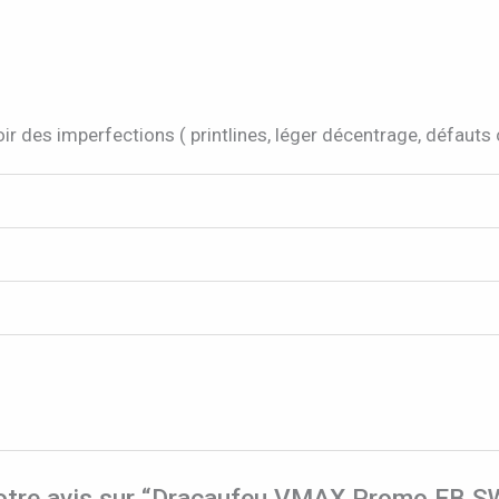
ir des imperfections ( printlines, léger décentrage, défauts
 votre avis sur “Dracaufeu VMAX Promo EB 