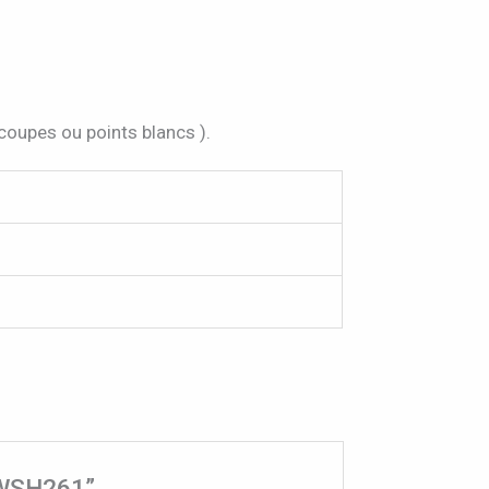
 coupes ou points blancs ).
SWSH261”