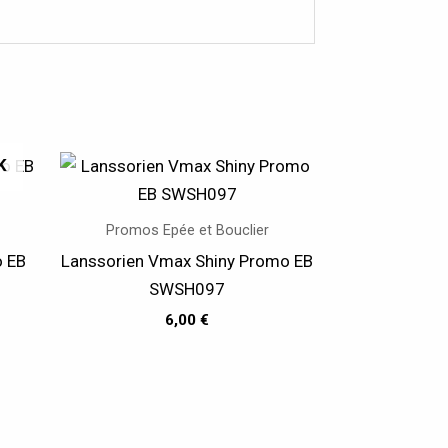
K
Promos Epée et Bouclier
o EB
Lanssorien Vmax Shiny Promo EB
SWSH097
6,00
€