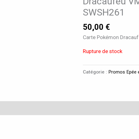
Dracaufeu V
SWSH261
50,00
€
Carte Pokémon Dracaufe
Rupture de stock
Catégorie :
Promos Epée e
taires
Avis (0)