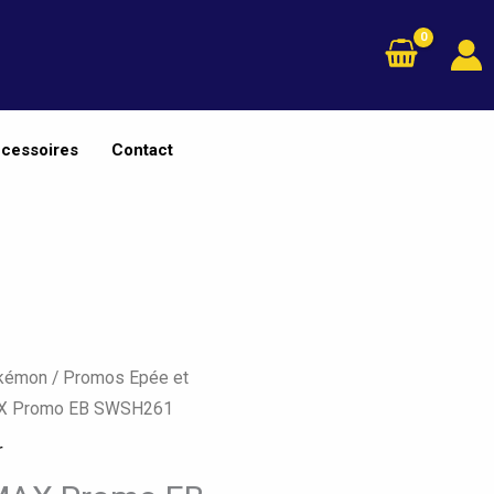
cessoires
Contact
okémon
/
Promos Epée et
AX Promo EB SWSH261
r