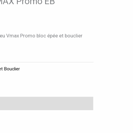
MAX Promo EB
u Vmax Promo bloc épée et bouclier
t Bouclier