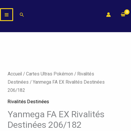
Aller
au
Rechercher
contenu
quantité
de
Yanmega
Accueil
/
Cartes Ultras Pokémon
/
Rivalités
FA
Destinées
/ Yanmega FA EX Rivalités Destinées
EX
206/182
Rivalités
Rivalités Destinées
Destinées
Yanmega FA EX Rivalités
206/182
Destinées 206/182