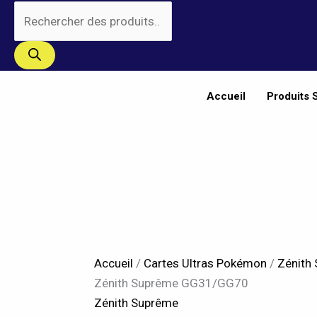
Aller
Recherche
au
de
contenu
produits
Accueil
Produits 
Accueil
/
Cartes Ultras Pokémon
/
Zénith
Zénith Suprême GG31/GG70
Zénith Suprême