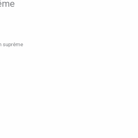
rême
th suprême