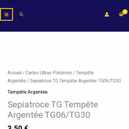
Aller
au
Rechercher
contenu
Accueil
/
Cartes Ultras Pokémon
/
Tempête
Argentée
/ Sepiatroce TG Tempête Argentée TG06/TG30
Tempête Argentée
Sepiatroce TG Tempête
Argentée TG06/TG30
3,50
€