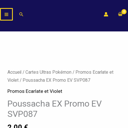
Aller
au
Rechercher
contenu
quantité
de
Poussacha
Accueil
/
Cartes Ultras Pokémon
/
Promos Ecarlate et
EX
Violet
/ Poussacha EX Promo EV SVP087
Promo
Promos Ecarlate et Violet
EV
Poussacha EX Promo EV
SVP087
SVP087
2,00
€