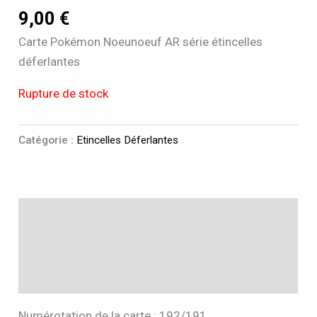
9,00
€
Carte Pokémon Noeunoeuf AR série étincelles
déferlantes
Rupture de stock
Catégorie :
Etincelles Déferlantes
Description
Informations complémentaires
Avis (0)
Numérotation de la carte : 192/191