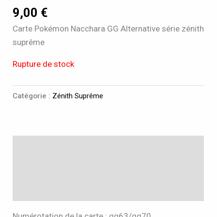
9,00
€
Carte Pokémon Nacchara GG Alternative série zénith
suprême
Rupture de stock
Catégorie :
Zénith Suprême
Description
Informations complémentaires
Avis (0)
Numérotation de la carte : gg63/gg70