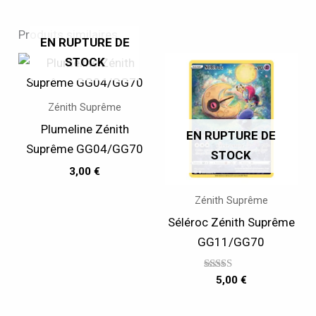
Produits similaires
EN RUPTURE DE
STOCK
Zénith Suprême
Plumeline Zénith
EN RUPTURE DE
Suprême GG04/GG70
STOCK
3,00
€
Zénith Suprême
Séléroc Zénith Suprême
GG11/GG70
Note
5,00
€
5.00
sur 5