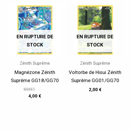
EN RUPTURE DE
EN RUPTURE DE
STOCK
STOCK
Zénith Suprême
Zénith Suprême
Magnézone Zénith
Voltorbe de Hisui Zénith
Suprême GG18/GG70
Suprême GG01/GG70
2,00
€
Note
4,00
€
5.00
sur 5