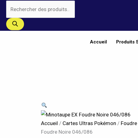
Aller
Recherche
quantité
au
de
de
contenu
produits
Minotaupe
EX
Foudre
Accueil
Produits 
Noire
046/086
Accueil
/
Cartes Ultras Pokémon
/
Foudre
Foudre Noire 046/086