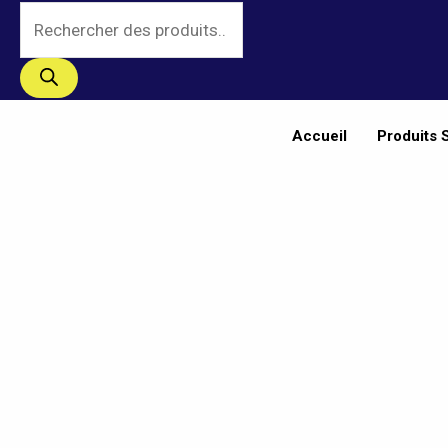
Aller
Recherche
au
de
contenu
produits
Accueil
Produits 