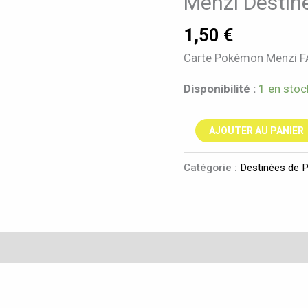
Menzi Destin
de
Paldea
1,50
€
229/091
Carte Pokémon Menzi FA
Disponibilité :
1 en stoc
AJOUTER AU PANIER
Catégorie :
Destinées de 
taires
Avis (0)