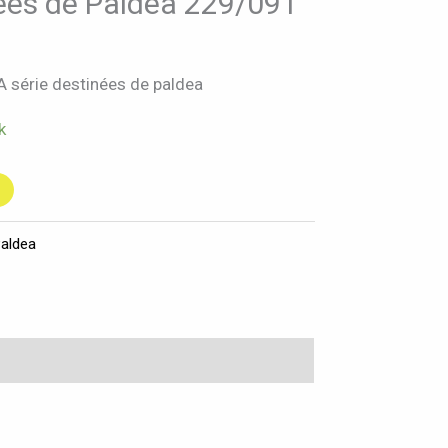
ées de Paldea 229/091
 série destinées de paldea
k
Paldea