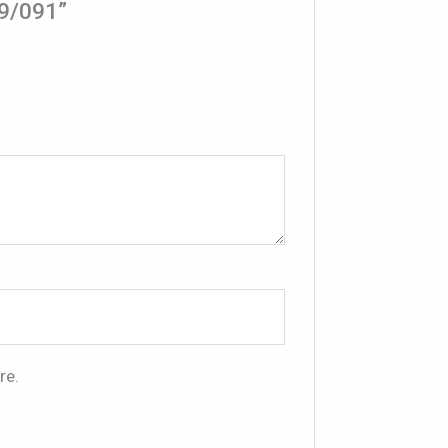
29/091”
re.