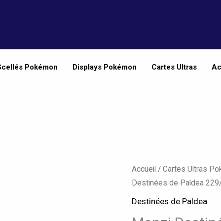
Scellés Pokémon
Displays Pokémon
Cartes Ultras
Ac
quantité
Accueil
/
Cartes Ultras P
de
Destinées de Paldea 229
Menzi
Destinées de Paldea
Destinées