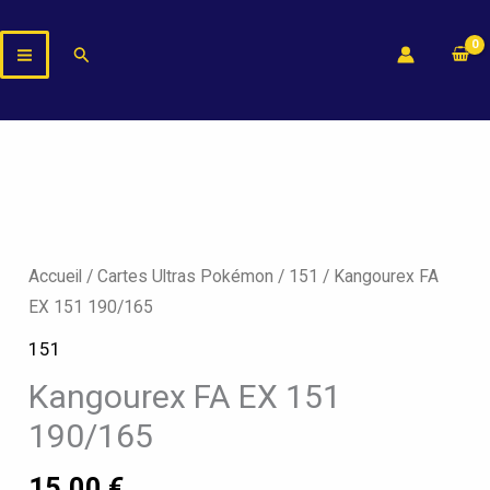
Aller
au
Rechercher
contenu
Accueil
/
Cartes Ultras Pokémon
/
151
/ Kangourex FA
EX 151 190/165
151
Kangourex FA EX 151
190/165
15,00
€