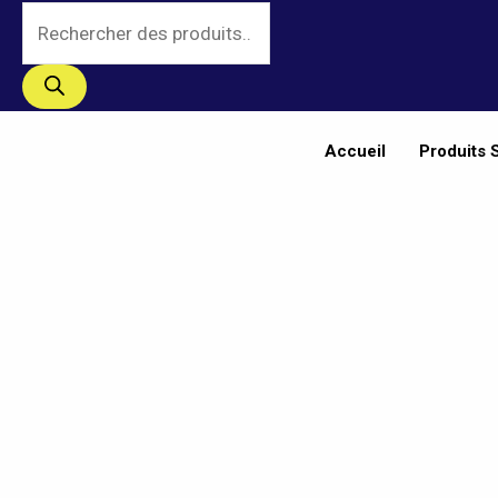
Aller
Recherche
au
de
contenu
produits
Accueil
Produits 