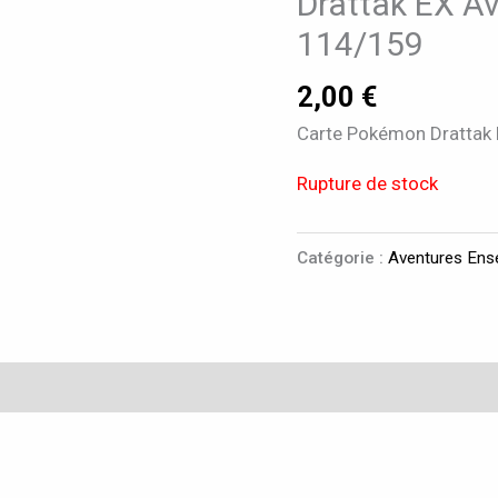
Drattak EX A
114/159
2,00
€
Carte Pokémon Drattak 
Rupture de stock
Catégorie :
Aventures Ens
taires
Avis (0)