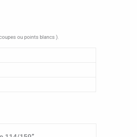
 coupes ou points blancs ).
le 114/159”