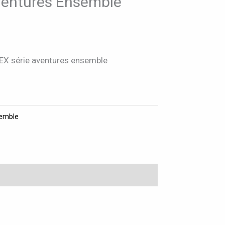
ventures Ensemble
EX série aventures ensemble
emble