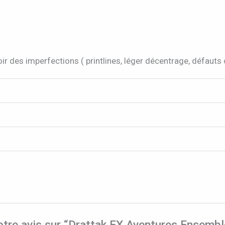
ir des imperfections ( printlines, léger décentrage, défauts
votre avis sur “Drattak EX Aventures Ensemb