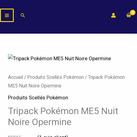
Aller
au
Rechercher
contenu
quantité
de
Tripack
Accueil
/
Produits Scellés Pokémon
/ Tripack Pokémon
Pokémon
ME5 Nuit Noire Opermine
ME5
Produits Scellés Pokémon
Nuit
Tripack Pokémon ME5 Nuit
Noire
Opermine
Noire Opermine