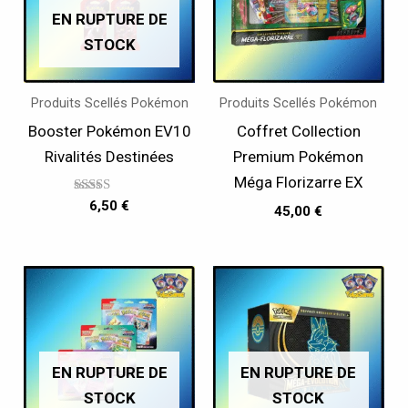
EN RUPTURE DE
STOCK
Produits Scellés Pokémon
Produits Scellés Pokémon
Booster Pokémon EV10
Coffret Collection
Rivalités Destinées
Premium Pokémon
Méga Florizarre EX
Note
6,50
€
45,00
€
5.00
sur 5
EN RUPTURE DE
EN RUPTURE DE
STOCK
STOCK