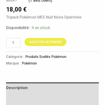
(
1
avis client)
Noté
1
5.00
18,00
€
sur 5 basé
sur
notation
Tripack Pokémon ME5 Nuit Noire Opermine
client
Disponibilité :
9 en stock
AJOUTER AU PANIER
Catégorie :
Produits Scellés Pokémon
Marque :
Pokémon
Description
Informations complémentaires