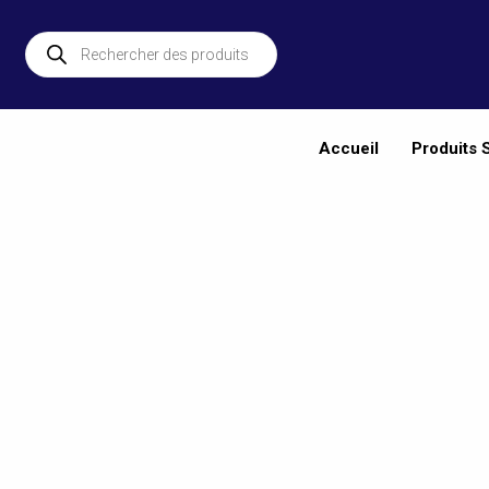
Aller
au
Recherche
de
contenu
produits
Accueil
Produits 