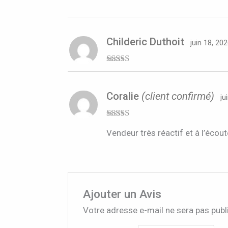
Childeric Duthoit
juin 18, 20
Note
5
sur 5
Coralie
(client confirmé)
ju
Note
5
sur 5
Vendeur très réactif et à l’éco
Ajouter un Avis
Votre adresse e-mail ne sera pas publ