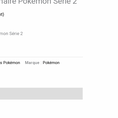
enaire Pokémon Série 2
nt)
émon Série 2
lés Pokémon
Marque :
Pokémon