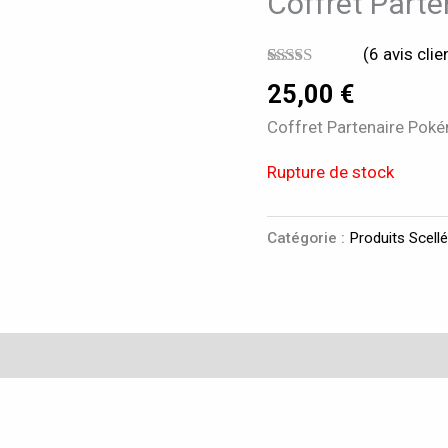
Coffret Part
(
6
avis clie
Noté
6
5.00
25,00
€
sur 5 basé
sur
Coffret Partenaire Pok
notations
client
Rupture de stock
Catégorie :
Produits Scel
taires
Avis (6)