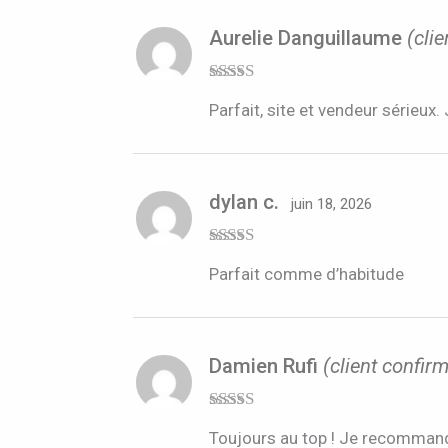
Aurelie Danguillaume
(cli
Note
5
sur 5
Parfait, site et vendeur série
dylan c.
juin 18, 2026
Note
5
sur 5
Parfait comme d’habitude
Damien Rufi
(client confir
Note
5
sur 5
Toujours au top ! Je recomman